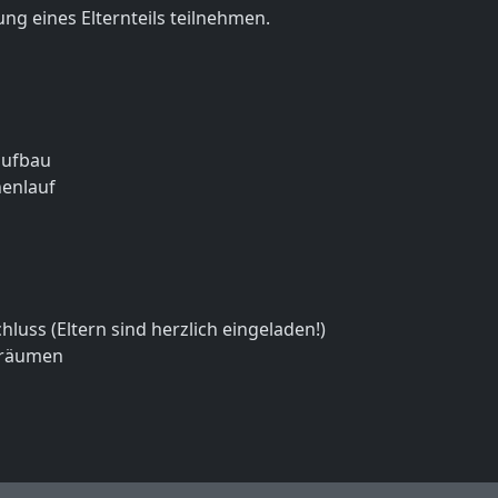
ung eines Elternteils teilnehmen.
aufbau
nlauf
ss (Eltern sind herzlich eingeladen!)
fräumen